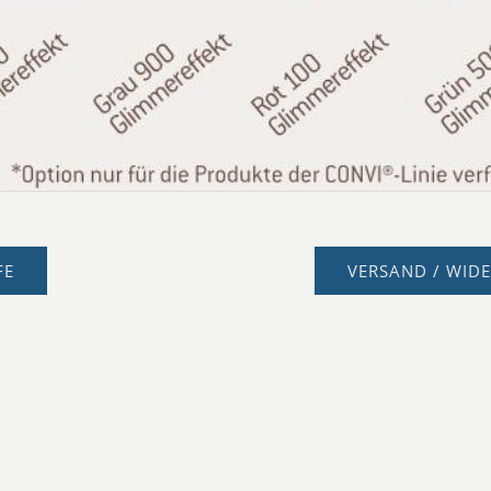
FE
VERSAND / WID