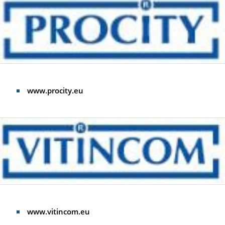
www.procity.eu
www.vitincom.eu