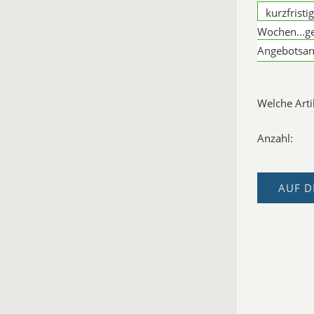
kurzfristi
Wochen...g
Angebotsan
Welche Art
Anzahl:
AUF D