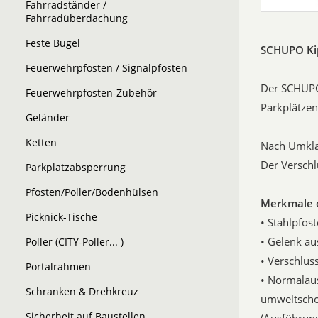
Fahrradständer /
Fahrradüberdachung
Feste Bügel
SCHUPO Ki
Feuerwehrpfosten / Signalpfosten
Der SCHUPO 
Feuerwehrpfosten-Zubehör
Parkplätzen
Geländer
Ketten
Nach Umkla
Der Verschl
Parkplatzabsperrung
Pfosten/Poller/Bodenhülsen
Merkmale 
Picknick-Tische
• Stahlpfo
• Gelenk a
Poller (CITY-Poller... )
• Verschlu
Portalrahmen
• Normalaus
Schranken & Drehkreuz
umweltscho
Sicherheit auf Baustellen