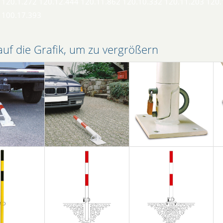
 120.1.272 120.12.444 120.11.862 120.10.332 120.11.203 120.
 100.17.393
auf die Grafik, um zu vergrößern