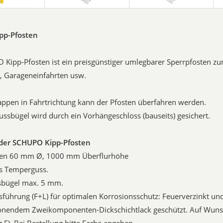
pp-Pfosten
Kipp-Pfosten ist ein preisgünstiger umlegbarer Sperrpfosten z
, Garageneinfahrten usw.
ppen in Fahrtrichtung kann der Pfosten überfahren werden.
ussbügel wird durch ein Vorhängeschloss (bauseits) gesichert.
der SCHUPO Kipp-Pfosten
sten 60 mm Ø, 1000 mm Überflurhöhe
us Temperguss.
ssbügel max. 5 mm.
führung (F+L) für optimalen Korrosionsschutz: Feuerverzinkt und
nendem Zweikomponenten-Dickschichtlack geschützt. Auf Wunsc