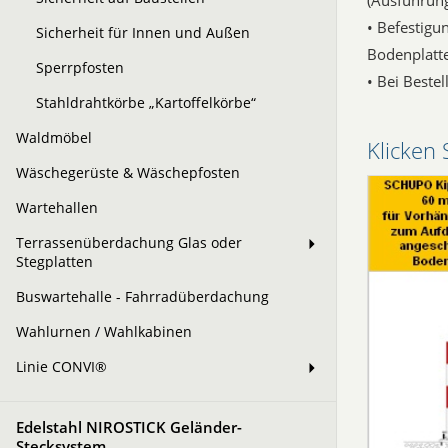
(Ausführung
• Befestigu
Sicherheit für Innen und Außen
Bodenplatte
Sperrpfosten
• Bei Beste
Stahldrahtkörbe „Kartoffelkörbe“
Waldmöbel
Klicken 
Wäschegerüste & Wäschepfosten
Wartehallen
Terrassenüberdachung Glas oder
Stegplatten
Buswartehalle - Fahrradüberdachung
Wahlurnen / Wahlkabinen
Linie CONVI®
Edelstahl NIROSTICK Geländer-
Stecksystem