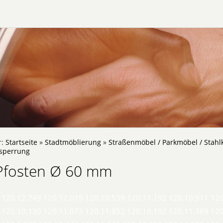
r:
Startseite
»
Stadtmöblierung
»
Straßenmöbel / Parkmöbel / Stahl
bsperrung
Pfosten Ø 60 mm
 120.12.749 120.12.019 120.10.539 120.11.192 120.10.911 12
 120.10.130 120.11.073 120.11.852 120.10.102 120.11.389 12