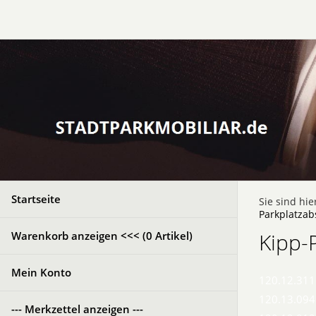
Startseite
Sie sind hie
Parkplatza
Kipp-
Warenkorb anzeigen <<< (
0
Artikel)
Mein Konto
120.12.311
120.13.094
--- Merkzettel anzeigen ---