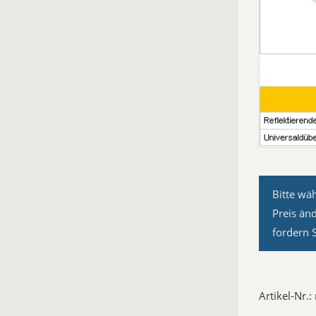
Bitte wä
Preis än
fordern 
Artikel-Nr.