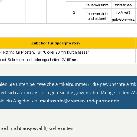
hlen Sie unten bei "Welche Artikelnummer?" die gewünschte Arti
dert sich automatisch. Legen Sie die gewünschte Menge in den W
Sie ein Angebot an:
mailto:info@kramer-und-partner.de
: noch nicht ausgewählt, siehe unten