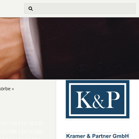
körbe
»
0.12.710 120.10.250
0.11.990 120.10.260