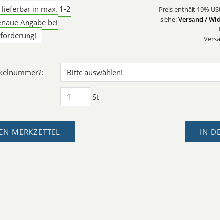
g lieferbar in max. 1-2
Preis enthält 19% USt
siehe:
Versand / Wid
enaue Angabe bei
forderung!
Versa
ikelnummer?:
St
EN MERKZETTEL
IN D