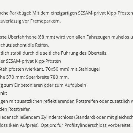
lache Parkbügel: Mit dem einzigartigen SESAM-privat Kipp-Pfosten
zuverlässig vor Fremdparkern.
erte Überfahrhöhe (68 mm) wird von allen Fahrzeugen mühelos ü
chutz schont die Reifen.
lich stabil durch die seitliche Führung des Oberteils.
er SESAM-privat Kipp-Pfosten
Stahlpfosten (vierkant, 70x50 mm) mit Stahlbügel
he 570 mm; Sperrbreite 780 mm.
ung zum Einbetonieren oder zum Aufdübeln
inkt
gen mit zusätzlichen reflektierenden Rotstreifen oder zusätzlich w
nden Rotstreifen
hiedenschließendem Zylinderschloss (Standard) oder mit gleichs
oss (kein Aufpreis). Option: für Profilzylinderschloss vorbereitet.