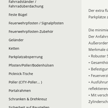
Fahrradständer /
Fahrradüberdachung
Der extra f
Feste Bügel
Parkplätze 
Feuerwehrpfosten / Signalpfosten
Die minimi
Feuerwehrpfosten-Zubehör
Der Anfahrs
Geländer
Außerordent
Ketten
Merkmale d
• Robuster 
Parkplatzabsperrung
• Gesamthö
Pfosten/Poller/Bodenhülsen
• Befestig
Picknick-Tische
• Feuerverz
• Ausführun
Poller (CITY-Poller... )
reflektiere
Portalrahmen
• Mit versc
Schranken & Drehkreuz
Zylinderschl
Sicherheit auf Baustellen