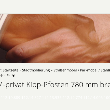
r:
Startseite
»
Stadtmöblierung
»
Straßenmöbel / Parkmöbel / Stahl
bsperrung
-privat Kipp-Pfosten 780 mm bre
 112.19.889 112.14.827 112.13.935 112.19.774 112.14.005 10