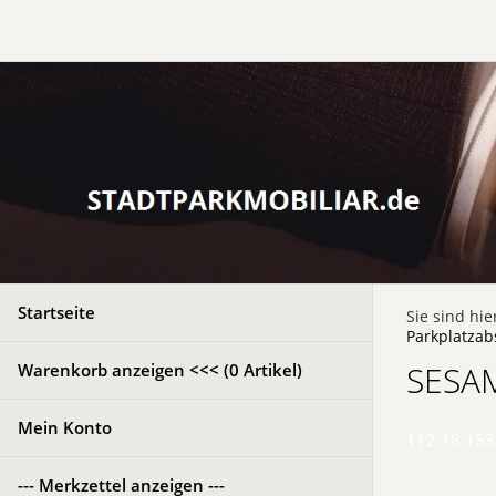
Startseite
Sie sind hie
Parkplatza
SESAM
Warenkorb anzeigen <<< (
0
Artikel)
Mein Konto
112.18.153
--- Merkzettel anzeigen ---