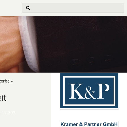
körbe
»
it
0.17.393