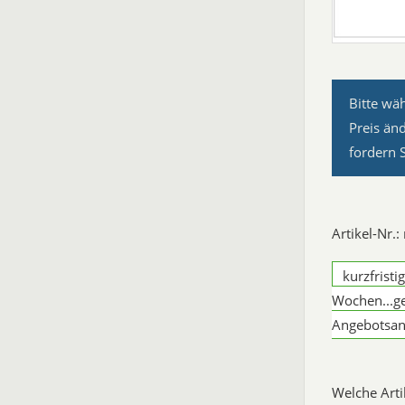
Bitte wä
Preis än
fordern 
Artikel-Nr.
kurzfristi
Wochen...g
Angebotsan
Welche Art