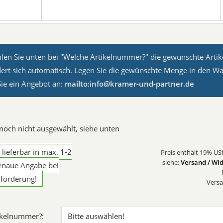
hlen Sie unten bei "Welche Artikelnummer?" die gewünschte Arti
dert sich automatisch. Legen Sie die gewünschte Menge in den W
Sie ein Angebot an:
mailto:info@kramer-und-partner.de
: noch nicht ausgewählt, siehe unten
g lieferbar in max. 1-2
Preis enthält 19% USt
siehe:
Versand / Wid
enaue Angabe bei
forderung!
Versa
ikelnummer?: