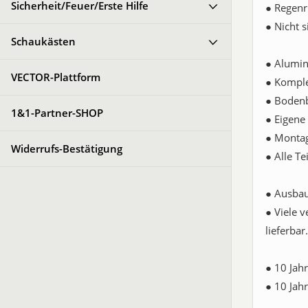
Sicherheit/Feuer/Erste Hilfe
● Regenr
● Nicht 
Schaukästen
● Alumin
VECTOR-Plattform
● Komple
● Bodenbe
1&1-Partner-SHOP
● Eigene
● Montag
Widerrufs-Bestätigung
● Alle Te
● Ausbau
● Viele 
lieferbar.
● 10 Jahr
● 10 Jahr