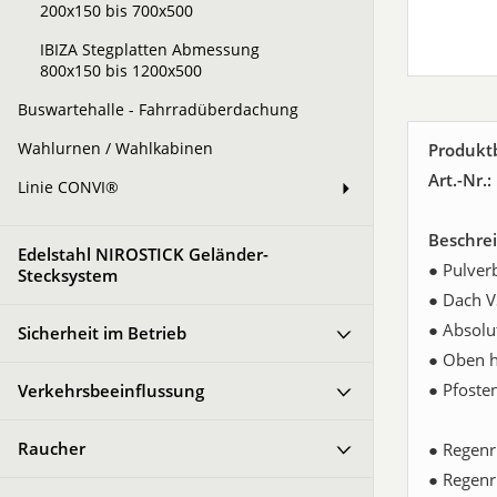
200x150 bis 700x500
IBIZA Stegplatten Abmessung
800x150 bis 1200x500
Buswartehalle - Fahrradüberdachung
Wahlurnen / Wahlkabinen
Produkt
Art.-Nr.
Linie CONVI®
Beschre
Edelstahl NIROSTICK Geländer-
● Pulver
Stecksystem
● Dach V
● Absolu
Sicherheit im Betrieb
● Oben h
● Pfoste
Verkehrsbeeinflussung
Raucher
● Regenr
● Regenr