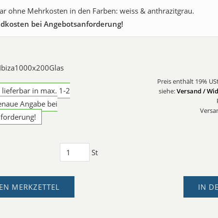
bar ohne Mehrkosten in den Farben: weiss & anthrazitgrau.
dkosten bei Angebotsanforderung!
: Ibiza1000x200Glas
Preis enthält 19% USt
g lieferbar in max. 1-2
siehe:
Versand / Wid
enaue Angabe bei
Versa
forderung!
St
EN MERKZETTEL
IN D