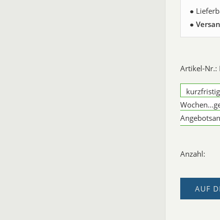
● Liefer
●
Versan
Artikel-Nr.
kurzfristi
Wochen...g
Angebotsan
Anzahl:
AUF D